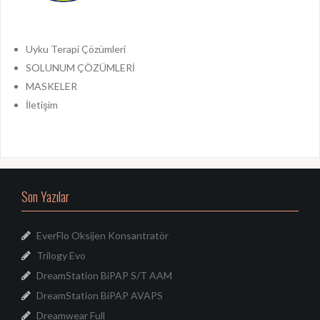
Uyku Terapi Çözümleri
SOLUNUM ÇÖZÜMLERİ
MASKELER
İletişim
Son Yazılar
EverFlo Oksijen Konsantratör
Trilogy Evo
DreamStation BiPAP S/T AAM
DreamStation BiPAP AVAPS
Dreamwear Full