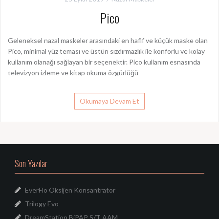
Pico
Geleneksel nazal maskeler arasındaki en hafif ve küçük maske olan
Pico, minimal yüz teması ve üstün sızdırmazlık ile konforlu ve kolay
kullanım olanağı sağlayan bir seçenektir. Pico kullanım esnasında
televizyon izleme ve kitap okuma özgürlüğü
Okumaya Devam Et
Son Yazılar
EverFlo Oksijen Konsantratör
Trilogy Evo
DreamStation BiPAP S/T AAM