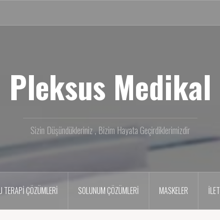
Pleksus Medikal
Sizin Düşündükleriniz , Bizim Hayata Geçirdiklerimizdir
U TERAPI ÇÖZÜMLERI
SOLUNUM ÇÖZÜMLERİ
MASKELER
İLE