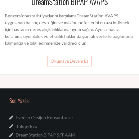
DreamStation BiPAP AVAPS
Benzersiz hasta ihtiyaçlarını karşılamaDreamStation AVAPS,
uygulanan basınç desteğini ve makine nefeslerini en aza indirmek
için hastanın nefes alışkanlıklarına uyum sağlar. Ayrıca, hasta
kullanımı, uyumluluk ve etkinlik hakkında günlük verilerle bağlantıda
kalmanıza ve bilgi edinmenize yardımcı olur.
Okumaya Devam Et
Son Yazılar
EverFlo Oksijen Konsantratör
Trilogy Evo
DreamStation BiPAP S/T AAM