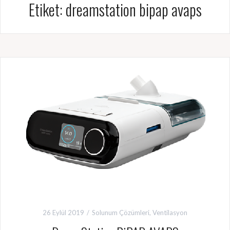
Etiket:
dreamstation bipap avaps
26 Eylül 2019
Solunum Çözümleri
,
Ventilasyon