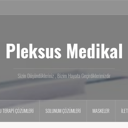
Pleksus Medikal
Sizin Düşündükleriniz , Bizim Hayata Geçirdiklerimizdir
U TERAPI ÇÖZÜMLERI
SOLUNUM ÇÖZÜMLERİ
MASKELER
İLE