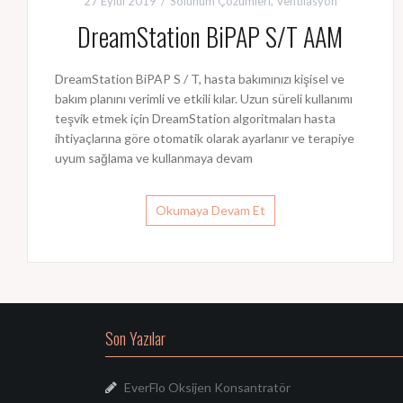
27 Eylül 2019
Solunum Çözümleri
,
Ventilasyon
DreamStation BiPAP S/T AAM
DreamStation BiPAP S / T, hasta bakımınızı kişisel ve
bakım planını verimli ve etkili kılar. Uzun süreli kullanımı
teşvik etmek için DreamStation algoritmaları hasta
ihtiyaçlarına göre otomatik olarak ayarlanır ve terapiye
uyum sağlama ve kullanmaya devam
Okumaya Devam Et
Son Yazılar
EverFlo Oksijen Konsantratör