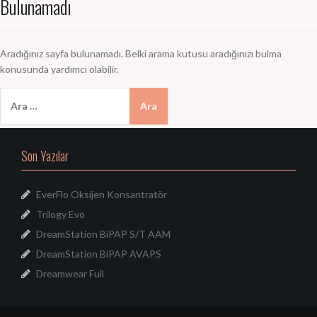
Bulunamadı
Aradığınız sayfa bulunamadı. Belki arama kutusu aradığınızı bulma
konusunda yardımcı olabilir.
Arama:
Son Yazılar
EverFlo Oksijen Konsantratör
Trilogy Evo
DreamStation BiPAP S/T AAM
DreamStation BiPAP AVAPS
Dreamwear Full