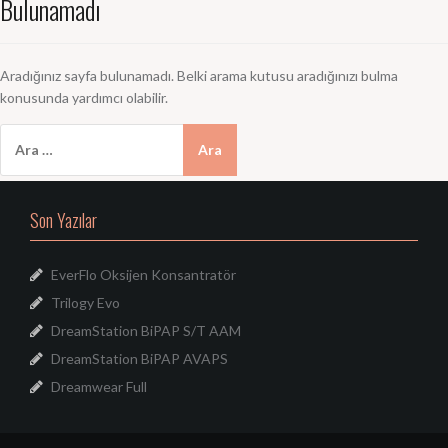
Bulunamadı
Aradığınız sayfa bulunamadı. Belki arama kutusu aradığınızı bulma
konusunda yardımcı olabilir.
Arama:
Son Yazılar
EverFlo Oksijen Konsantratör
Trilogy Evo
DreamStation BiPAP S/T AAM
DreamStation BiPAP AVAPS
Dreamwear Full